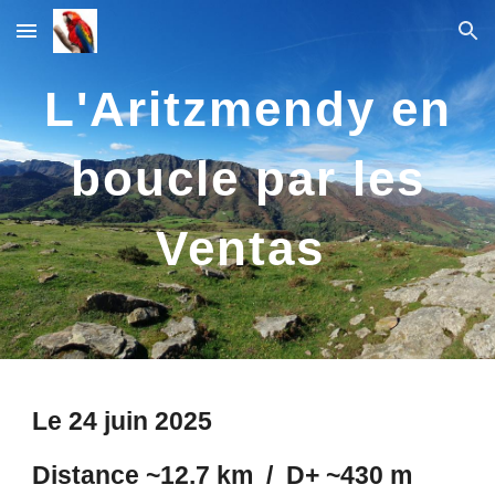
Skip to main content
Skip to navigation
L'Aritzmendy en
boucle par les
Ventas
Le
24 juin
2025
Distance ~12.
7
km / D+ ~
43
0 m